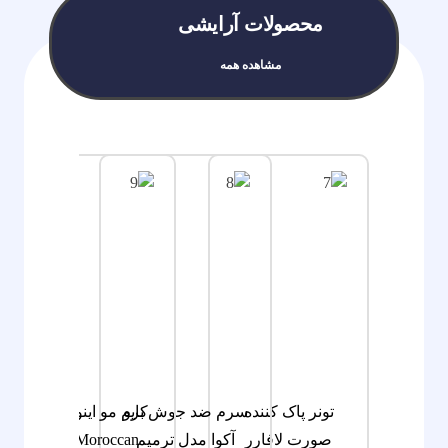
محصولات آرایشی
مشاهده همه
تونر پاک کننده
سرم ضد جوش بایو
کرم مو اینوآر مدل
صورت لافارر
آکوا مدل ترمیم
Moroccan حجم