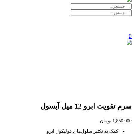
0
Cart is empty
open
open
open
سرم تقویت ابرو 12 میل آیسول
1,850,000
تومان
کمک به تکثیر سلول‌های فولیکول ابرو