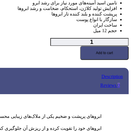
تامین اسید آمینه‌های مورد نیاز برای رشد ابرو
افزایش تولید کلاژن، استحکام، ضخامت و رشد ابروها
پرپشت کننده و بلند کننده تار ابروها
سازگار با انواع پوست
ساخت ایران
حجم 12 میل
تعداد
سرم
تقویت
Add to cart
ابرو
12
میل
آیسول
Description
Reviews
0
ابروهای پرپشت و ضخیم یکی از ملاک‌های زیبایی محسوب 
ابروهای خود را تقویت کرده و از ریزش آن جلوگیری ک