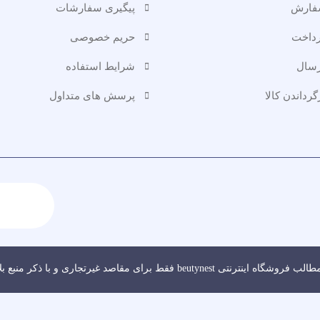
سفارش
پیگیری سفارشات
رداخت
حریم خصوصی
رسال
شرایط استفاده
گرداندن کالا
پرسش های متداول
نتی beutynest فقط برای مقاصد غیرتجاری و با ذکر منبع بلامانع است.